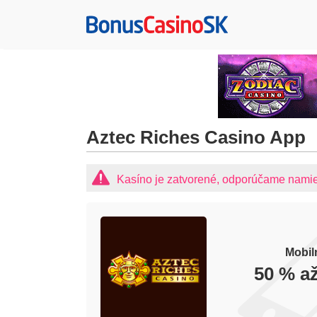
Aztec Riches Casino App
Kasíno je zatvorené, odporúčame nami
Mobil
50 % až