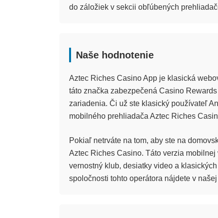
do záložiek v sekcii obľúbených prehliadač
Naše hodnotenie
Aztec Riches Casino App je klasická webová
táto značka zabezpečená Casino Rewards p
zariadenia. Či už ste klasický používateľ
mobilného prehliadača Aztec Riches Casino
Pokiaľ netrváte na tom, aby ste na domovsk
Aztec Riches Casino. Táto verzia mobilnej
vernostný klub, desiatky video a klasických
spoločnosti tohto operátora nájdete v naše