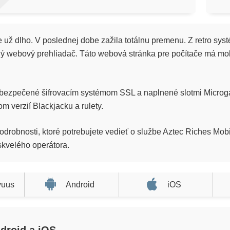
už dlho. V poslednej dobe zažila totálnu premenu. Z retro syst
 webový prehliadač. Táto webová stránka pre počítače má mobil
zabezpečené šifrovacím systémom SSL a naplnené slotmi Microga
 verzií Blackjacku a rulety.
robnosti, ktoré potrebujete vedieť o službe Aztec Riches Mobile
skvelého operátora.
vuus
Android
iOS