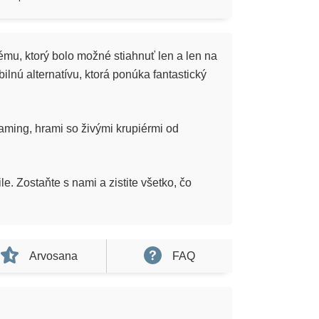
ému, ktorý bolo možné stiahnuť len a len na
nú alternatívu, ktorá ponúka fantastický
ming, hrami so živými krupiérmi od
. Zostaňte s nami a zistite všetko, čo
Arvosana
FAQ