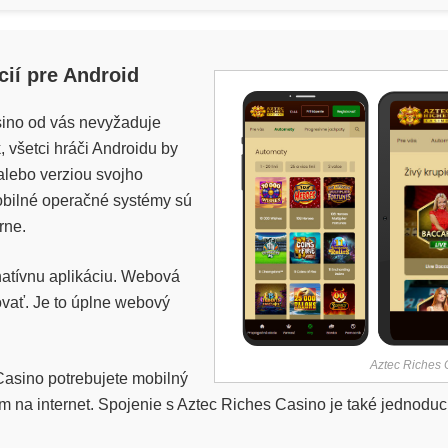
ií pre Android
sino od vás nevyžaduje
 všetci hráči Androidu by
 alebo verziou svojho
bilné operačné systémy sú
rne.
natívnu aplikáciu. Webová
ovať. Je to úplne webový
Aztec Riches C
asino potrebujete mobilný
m na internet. Spojenie s Aztec Riches Casino je také jednoduch