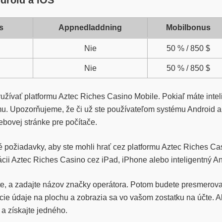
droid a iOS
s
Appnedladdning
Mobilbonus
Nie
50 % / 850 $
Nie
50 % / 850 $
žívať platformu Aztec Riches Casino Mobile. Pokiaľ máte inteli
mu. Upozorňujeme, že či už ste používateľom systému Android a
ebovej stránke pre počítače.
 požiadavky, aby ste mohli hrať cez platformu Aztec Riches Cas
kácii Aztec Riches Casino cez iPad, iPhone alebo inteligentný A
ate, a zadajte názov značky operátora. Potom budete presmerov
acie údaje na plochu a zobrazia sa vo vašom zostatku na účte. A
a získajte jedného.