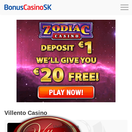
Villento Casino
Uvítací bonus