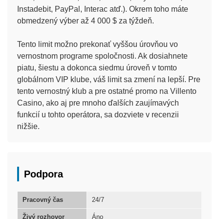
Instadebit, PayPal, Interac atď.). Okrem toho máte
obmedzený výber až 4 000 $ za týždeň.
Tento limit možno prekonať vyššou úrovňou vo
vernostnom programe spoločnosti. Ak dosiahnete
piatu, šiestu a dokonca siedmu úroveň v tomto
globálnom VIP klube, váš limit sa zmení na lepší. Pre
tento vernostný klub a pre ostatné promo na Villento
Casino, ako aj pre mnoho ďalších zaujímavých
funkcií u tohto operátora, sa dozviete v recenzii
nižšie.
Podpora
Pracovný čas
24/7
Živý rozhovor
Áno