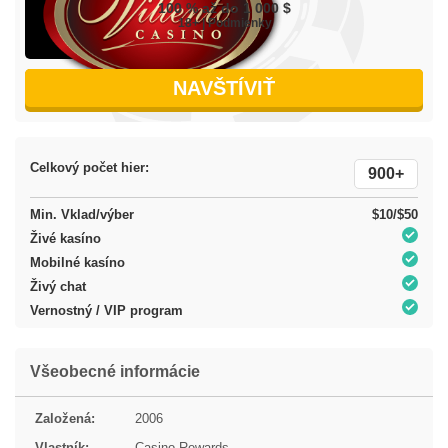
100 % až do 1 000 $
18+ | Podmienky
NAVŠTÍVIŤ
Celkový počet hier:
900+
Min. Vklad/výber
$10/$50
Živé kasíno
Mobilné kasíno
Živý chat
Vernostný / VIP program
Všeobecné informácie
Založená:
2006
Vlastník:
Casino Rewards