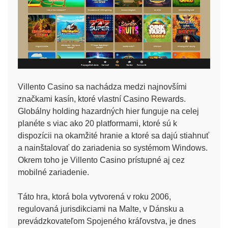
Villento Casino sa nachádza medzi najnovšími
značkami kasín, ktoré vlastní Casino Rewards.
Globálny holding hazardných hier funguje na celej
planéte s viac ako 20 platformami, ktoré sú k
dispozícii na okamžité hranie a ktoré sa dajú stiahnuť
a nainštalovať do zariadenia so systémom Windows.
Okrem toho je Villento Casino prístupné aj cez
mobilné zariadenie.
Táto hra, ktorá bola vytvorená v roku 2006,
regulovaná jurisdikciami na Malte, v Dánsku a
prevádzkovateľom Spojeného kráľovstva, je dnes