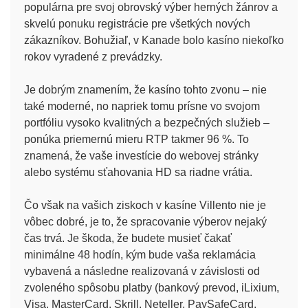
populárna pre svoj obrovský výber herných žánrov a
skvelú ponuku registrácie pre všetkých nových
zákazníkov. Bohužiaľ, v Kanade bolo kasíno niekoľko
rokov vyradené z prevádzky.
Je dobrým znamením, že kasíno tohto zvonu – nie
také moderné, no napriek tomu prísne vo svojom
portfóliu vysoko kvalitných a bezpečných služieb –
ponúka priemernú mieru RTP takmer 96 %. To
znamená, že vaše investície do webovej stránky
alebo systému sťahovania HD sa riadne vrátia.
Čo však na vašich ziskoch v kasíne Villento nie je
vôbec dobré, je to, že spracovanie výberov nejaký
čas trvá. Je škoda, že budete musieť čakať
minimálne 48 hodín, kým bude vaša reklamácia
vybavená a následne realizovaná v závislosti od
zvoleného spôsobu platby (bankový prevod, iLixium,
Visa, MasterCard, Skrill, Neteller, PaySafeCard,