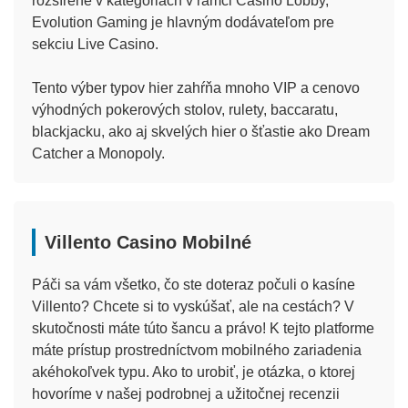
rozšírené v kategóriách v rámci Casino Lobby,
Evolution Gaming je hlavným dodávateľom pre
sekciu Live Casino.
Tento výber typov hier zahŕňa mnoho VIP a cenovo
výhodných pokerových stolov, rulety, baccaratu,
blackjacku, ako aj skvelých hier o šťastie ako Dream
Catcher a Monopoly.
Villento Casino Mobilné
Páči sa vám všetko, čo ste doteraz počuli o kasíne
Villento? Chcete si to vyskúšať, ale na cestách? V
skutočnosti máte túto šancu a právo! K tejto platforme
máte prístup prostredníctvom mobilného zariadenia
akéhokoľvek typu. Ako to urobiť, je otázka, o ktorej
hovoríme v našej podrobnej a užitočnej recenzii