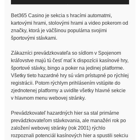
Bet365 Casino je sekcia s hracími automatmi,
kartovými hrami, stolovými hrami a video pokerom od
značky, ktorá je väčšinou populárna svojimi
športovými stávkami.
Zákazníci prevádzkovateľa so sídlom v Spojenom
kráľovstve majú tú česť mať k dispozícii kasínové hry,
športové stávky, bingo a poker na jedinej platforme.
Všetky tieto hazardné hry sú vám prístupné po rýchlej
registrácii. Potom rýchlym prihlásením vstúpite do
zjednotenej platformy a uvidíte všetky hlavné sekcie
v hlavnom menu webovej stránky.
Prevádzkovateľ hazardných hier sa stal primárne
prevádzkovateľom stávkovania, ale manažéri rok po
založení webovej stránky (rok 2001) rýchlo
rozpoznali potenciál kasínových hier a spustili sekciu