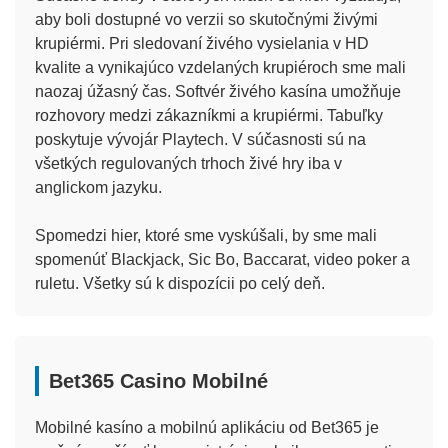
aby boli dostupné vo verzii so skutočnými živými
krupiérmi. Pri sledovaní živého vysielania v HD
kvalite a vynikajúco vzdelaných krupiéroch sme mali
naozaj úžasný čas. Softvér živého kasína umožňuje
rozhovory medzi zákazníkmi a krupiérmi. Tabuľky
poskytuje vývojár Playtech. V súčasnosti sú na
všetkých regulovaných trhoch živé hry iba v
anglickom jazyku.
Spomedzi hier, ktoré sme vyskúšali, by sme mali
spomenúť Blackjack, Sic Bo, Baccarat, video poker a
ruletu. Všetky sú k dispozícii po celý deň.
Bet365 Casino Mobilné
Mobilné kasíno a mobilnú aplikáciu od Bet365 je