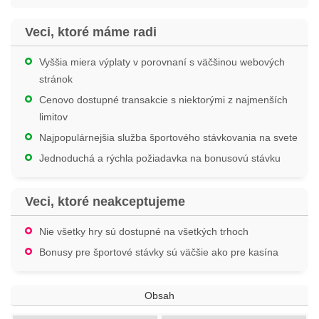
Veci, ktoré máme radi
Vyššia miera výplaty v porovnaní s väčšinou webových
stránok
Cenovo dostupné transakcie s niektorými z najmenších
limitov
Najpopulárnejšia služba športového stávkovania na svete
Jednoduchá a rýchla požiadavka na bonusovú stávku
Veci, ktoré neakceptujeme
Nie všetky hry sú dostupné na všetkých trhoch
Bonusy pre športové stávky sú väčšie ako pre kasína
Obsah