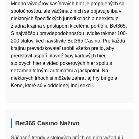
Mnoho vývojárov kasínových hier je prepojených so
spoločnosťou, ale väčšina z nich sa objavuje iba v
niektorých špecifických jurisdikciách a neexistuje
žiadna krajina s prístupom k celému portfóliu Bet365.
S najväčšou pravdepodobnosťou uvidíte takmer 100-
200 titulov, keď navštívite Bet365 Casino. Pre každú
krajinu prevádzkovateľ urobil všetko pre to, aby
predstavil aspoň hlavné typy kartových hier,
stolových hier a video pokerových hier spolu s
nezameniteľnými automatmi a jackpotmi. Na
niektorých trhoch si môžete zahrať aj hry bingo a
Keno, ktoré sú v oddelenej inej sekcii.
Bet365 Casino Naživo
Súčasné trendy v stolových hrách od nich vyžadujú,