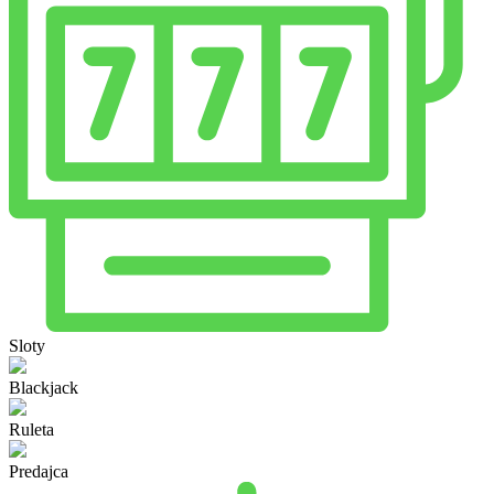
Sloty
Blackjack
Ruleta
Predajca