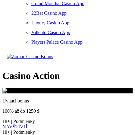
Grand Mondial Casino App
22Bet Casino App
Luxury Casino App
Villento Casino App
Players Palace Casino App
Casino Action
Uvítací bonus
100% až do 1250 $
18+ | Podmienky
NAVŠTÍVIŤ
18+ | Podmienky