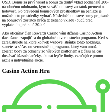
USD. Bonus za prvý vklad a bonus za druhý vklad podliehajú 200-
násobnému odohraniu, kým sa váš bonusový zostatok premení na
hotovosť. Po prevedení bonusových prostriedkov na peniaze je
možné tieto prostriedky vybrať. Následné bonusové sumy pripísané
na bonusový zostatok hráča (z tretieho vkladu) budú pred
vyplatením prehrané 30-krát.
Ako oficiálny člen Rewards Casino vám držanie Casino Action
dáva šancu zapojiť sa do globálneho vernostného programu. Keď sa
zaregistrujete na ktorejkoľvek webovej stránke tohto holdingu,
stanete sa súčasťou vernostného programu, ktorý vám umožní
zbierať body za odmeny zo všetkých platforiem a z času na čas
dostávať úžasné darčeky, ako sú lepšie limity, vzrušujúce promo
akcie a individuálne akcie.
Casino Action Hra