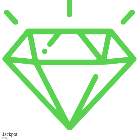
Jackpot