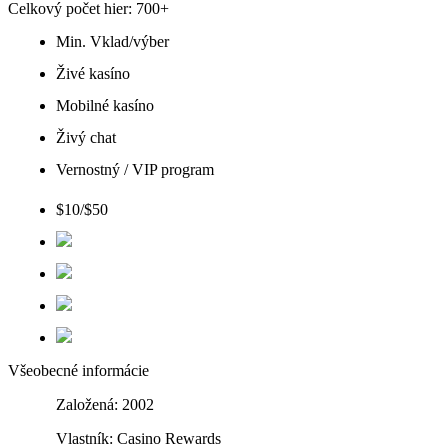
Celkový počet hier:
700+
Min. Vklad/výber
Živé kasíno
Mobilné kasíno
Živý chat
Vernostný / VIP program
$10/$50
Všeobecné informácie
Založená:
2002
Vlastník:
Casino Rewards