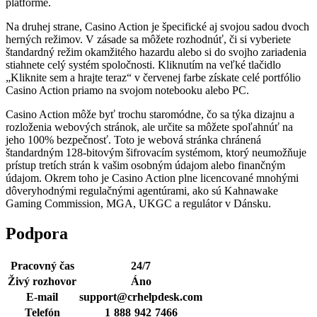
platforme.
Na druhej strane, Casino Action je špecifické aj svojou sadou dvoch
herných režimov. V zásade sa môžete rozhodnúť, či si vyberiete
štandardný režim okamžitého hazardu alebo si do svojho zariadenia
stiahnete celý systém spoločnosti. Kliknutím na veľké tlačidlo
„Kliknite sem a hrajte teraz“ v červenej farbe získate celé portfólio
Casino Action priamo na svojom notebooku alebo PC.
Casino Action môže byť trochu staromódne, čo sa týka dizajnu a
rozloženia webových stránok, ale určite sa môžete spoľahnúť na
jeho 100% bezpečnosť. Toto je webová stránka chránená
štandardným 128-bitovým šifrovacím systémom, ktorý neumožňuje
prístup tretích strán k vašim osobným údajom alebo finančným
údajom. Okrem toho je Casino Action plne licencované mnohými
dôveryhodnými regulačnými agentúrami, ako sú Kahnawake
Gaming Commission, MGA, UKGC a regulátor v Dánsku.
Podpora
Pracovný čas
24/7
Živý rozhovor
Áno
E-mail
support@crhelpdesk.com
Telefón
1 888 942 7466