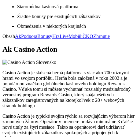
Staromódna kasínová platforma
Žiadne bonusy pre existujúcich zákazníkov
Obmedzenia v niektorých krajinách
Obsah
Ak
Podpora
Bonusy
Hra
Live
Mobiili
ČKO
Zhrnutie
Ak Casino Action
Casino Action je skúsená herná platforma s viac ako 700 rôznymi
hrami vo svojom portfóliu. Herňa bola založená v roku 2002 a je
populárnou značkou globálneho kasínového holdingu Rewards
Casino. Vďaka tomu si môžete vychutnať rozsiahly medzinárodný
vernostný program Rewards Casino, ktorý spája všetkých
zákazníkov zaregistrovaných na ktorejkoľvek z 20+ webových
stránok holdingu.
Casino Action je typické svojim rýchlo sa rozvíjajúcim výberom hier
z mnohých žánrov. Operátor v priemere pridáva minimálne 3 ďalšie
nové tituly za štyri mesiace. Takto sa operátorovi darí udržiavať
svojich existujúcich zákazníkov spokojných a pripojených k