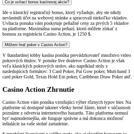
Čo je uvítací bonus kasínovej akcie?
Ide o klasický registračný bonus, ktorý vyžaduje, aby ste nikdy
nevlastnili účet na webovej stránke a spracovali niekoľko vkladov.
Uvítacia ponuka vám poskytuje peňažné ceny za prvých 5 vkladov
na platforme. Maximálna suma peňazí, ktorú môžete získať z
bonusu za registráciu Casino Action, je 1250 $.
Môžem hrať poker v Casino Action?
V štandardnej lobby kasína ponúka prevádzkovateľ množstvo video
pokrových titulov. V ponuke live dealerov Casino Action je však
veľa klasických pokrových stolov, ako napríklad stoly z
nasledujúcich formátov: 3 Card Poker, Pai Gow poker, Muti-hand 3
card poker Gold, Texas Hold Em poker, Caribbean Draw Poker atď.
Casino Action Zhrnutie
Casino Action vám ponúka vzrušujúci výber rôznych typov hier. Na
platforme sú dostupné takmer všetky herné žánre, ktoré v súčasnosti
poznáme z odvetvia internetového hazardu. Táto platforma nemusí
byť najmodernejšia, ale funguje správne a má dokonca možnosť
inštalácie na vaše stolné zariadenie.
S mnohými licenciami z celého sveta, ako aj skvelým bonusom za