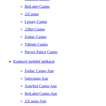
BetLabel Casino
22Casino
Luxury Casino
22Bet Casino
Zodiac Casino
Villento Casino
Players Palace Casino
Kasínové mobilné aplikácie
Zodiac Casino App
Safecasino App
AzurSlot Casino App
BetLabel Casino App
22Casino App