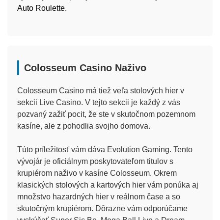
Auto Roulette.
Colosseum Casino Naživo
Colosseum Casino má tiež veľa stolových hier v
sekcii Live Casino. V tejto sekcii je každý z vás
pozvaný zažiť pocit, že ste v skutočnom pozemnom
kasíne, ale z pohodlia svojho domova.
Túto príležitosť vám dáva Evolution Gaming. Tento
vývojár je oficiálnym poskytovateľom titulov s
krupiérom naživo v kasíne Colosseum. Okrem
klasických stolových a kartových hier vám ponúka aj
množstvo hazardných hier v reálnom čase a so
skutočným krupiérom. Dôrazne vám odporúčame