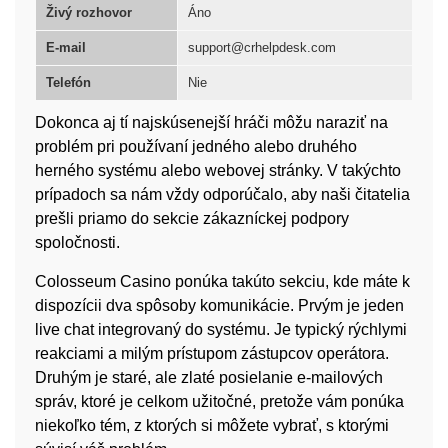
Živý rozhovor
Áno
E-mail
support@crhelpdesk.com
Telefón
Nie
Dokonca aj tí najskúsenejší hráči môžu naraziť na
problém pri používaní jedného alebo druhého
herného systému alebo webovej stránky. V takýchto
prípadoch sa nám vždy odporúčalo, aby naši čitatelia
prešli priamo do sekcie zákazníckej podpory
spoločnosti.
Colosseum Casino ponúka takúto sekciu, kde máte k
dispozícii dva spôsoby komunikácie. Prvým je jeden
live chat integrovaný do systému. Je typický rýchlymi
reakciami a milým prístupom zástupcov operátora.
Druhým je staré, ale zlaté posielanie e-mailových
správ, ktoré je celkom užitočné, pretože vám ponúka
niekoľko tém, z ktorých si môžete vybrať, s ktorými