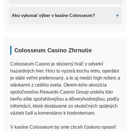
Ako vykonať výber v kasíne Colosseum?
Colosseum Casino Zhrnutie
Colosseum Casino je skúsený hráč v odvetví
hazardných hier. Hoci to vyzerá trochu retro, operátor
je stále veľmi preferovaný, a to aj medzi high rollers a
stávkarmi z celého sveta. Okrem toho akvizícia
spoločnosťou Rewards Casino Group urobila túto
herňu ešte spoľahlivejšou a dôveryhodnejšou, podľa
informácií, ktoré dostávame zo skutočných spätných
väzieb ľudí a komentárov k hodnoteniam.
V kasíne Colosseum by sme chceli čoskoro opraviť