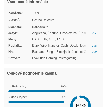
Všeobecné informácie
Založená:
1999
Vlastník:
Casino Rewards
Licencie:
Kahnawake
Jazyk:
Angličtina, Čeština, Chorvátčina, Čínština,
...Viac
Dánčina, Fínčina, Francúzština, Gréčtina,
Meny:
CAD, EUR, GBP, USD
Japončina, Kórejčina, Maďarčina, Nemčina,
Poplatky:
Bank Wire Transfer, CashToCode, EcoPayz,
Nórčina, Poľština, Portugalčina, Ruština,
...Viac
ecoVoucher, Entropay, iDebit, iLixium,
Slovenčina, Španielčina, Švédčina, Taliančina,
Hra:
Baccarat, Bingo, Blackjack, Jackpot Games,
...Viac
Inovaplay, Instadebit, Interac, JCB Card,
Turečtina
Live Casino, Roulette, Slots, Video Poker
Softvér:
Evolution Gaming, Microgaming
Klarna, Lotericas, m-Pesa, Maestro,
Mastercard, Muchbetter, MultiBanco, Neosurf,
Neteller, Paypal, Paysafecard, QIWI, Skrill,
Visa, Zimpler
Celkové hodnotenie kasína
Softvér a hry
97%
Vklad / výber
95%
97%