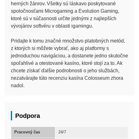
herných žánrov. Všetky sú láskavo poskytované
spoločnosťami Microgaming a Evolution Gaming,
ktoré sú v súčasnosti určite jednými z najlepších
vývojárov softvéru v oblasti igamingu.
Pridajte k tomu značné množstvo platobných metód,
z ktorých si môžete vybrať, ako aj platformy s
jednoduchou navigáciou, a dostanete jedno skutočne
spoľahlivé a otestované kasíno, ktoré stojí za to. Ak
chcete získať ďalšie podrobnosti o jeho službách,
nezatvárajte túto recenziu kasína Colosseum zhora
nadol.
Podpora
Pracovný čas
24/7