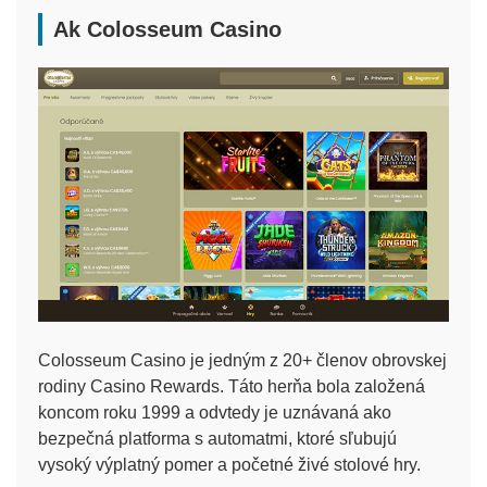
Ak Colosseum Casino
Colosseum Casino je jedným z 20+ členov obrovskej
rodiny Casino Rewards. Táto herňa bola založená
koncom roku 1999 a odvtedy je uznávaná ako
bezpečná platforma s automatmi, ktoré sľubujú
vysoký výplatný pomer a početné živé stolové hry.