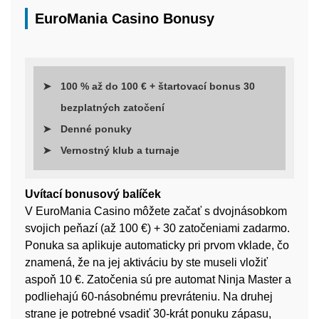
EuroMania Casino Bonusy
100 % až do 100 € + štartovací bonus 30
bezplatných zatočení
Denné ponuky
Vernostný klub a turnaje
Uvítací bonusový balíček
V EuroMania Casino môžete začať s dvojnásobkom
svojich peňazí (až 100 €) + 30 zatočeniami zadarmo.
Ponuka sa aplikuje automaticky pri prvom vklade, čo
znamená, že na jej aktiváciu by ste museli vložiť
aspoň 10 €. Zatočenia sú pre automat Ninja Master a
podliehajú 60-násobnému prevráteniu. Na druhej
strane je potrebné vsadiť 30-krát ponuku zápasu,