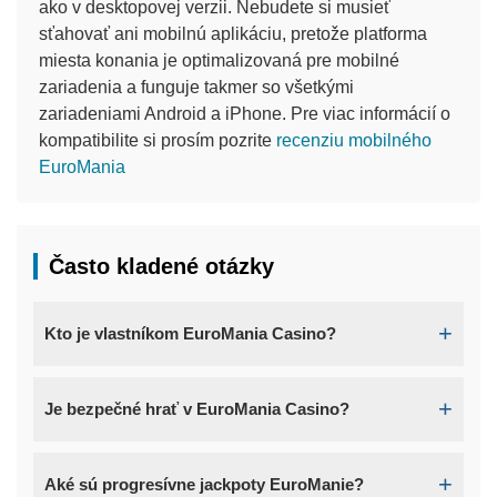
ako v desktopovej verzii. Nebudete si musieť
sťahovať ani mobilnú aplikáciu, pretože platforma
miesta konania je optimalizovaná pre mobilné
zariadenia a funguje takmer so všetkými
zariadeniami Android a iPhone. Pre viac informácií o
kompatibilite si prosím pozrite
recenziu mobilného
EuroMania
Často kladené otázky
Kto je vlastníkom EuroMania Casino?
Je bezpečné hrať v EuroMania Casino?
Aké sú progresívne jackpoty EuroManie?