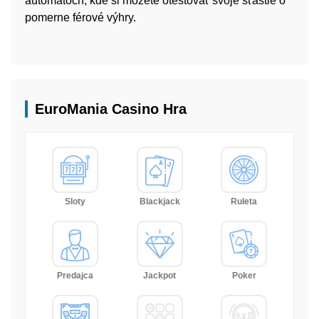
automatoch, kde si môžete otestovať svoje šťastie o
pomerne férové výhry.
EuroMania Casino Hra
Sloty
Blackjack
Ruleta
Predajca
Jackpot
Poker