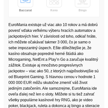
Baccarat
Keno
Bingo
EuroMania existuje už viac ako 10 rokov a má dobrú
povesť vďaka veľkému výberu hracích automatov a
jackpotových hier. V závislosti od toho, odkiaľ hráte,
ich môžete očakávať takmer 3 000, čo je samo o
sebe impozantný úspech. Ešte dôležitejšie je, že
kasíno obsahuje popredné herné štúdiá ako
Microgaming, NetEnt a Play’n Go a zaručuje kvalitný
zážitok. Existuje aj množstvo progresívnych
jackpotov – viac ako 50, z ktorých najpôsobivejšie sú
od Blueprint Gaming. S hlavnou cenou v hodnote 1
000 000 EUR môžu skutočne zmeniť váš život
jediným zatočením. Ale samozrejme, EuroMania ide
oveľa ďalej než len o sloty. Môžete si tu tiež zahrať
všetky populárne kasínové hry RNG, ako je video
poker, blackjack, ruleta a dokonca aj bingo a stieracie