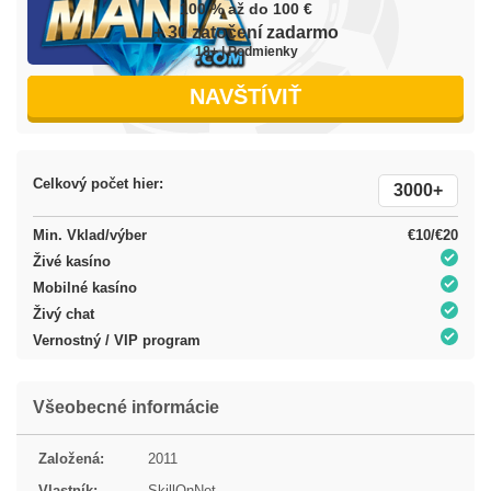
100 % až do 100 €
+ 30 zatočení zadarmo
18+ | Podmienky
NAVŠTÍVIŤ
Celkový počet hier:
3000+
Min. Vklad/výber
€10/€20
Živé kasíno
Mobilné kasíno
Živý chat
Vernostný / VIP program
Všeobecné informácie
Založená:
2011
Vlastník:
SkillOnNet