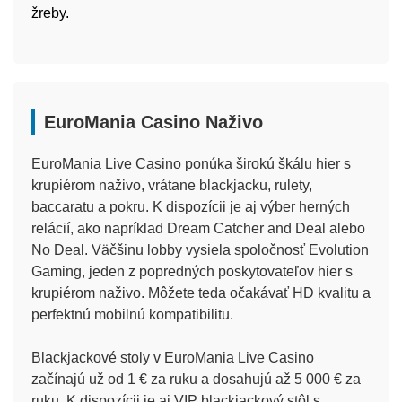
žreby.
EuroMania Casino Naživo
EuroMania Live Casino ponúka širokú škálu hier s
krupiérom naživo, vrátane blackjacku, rulety,
baccaratu a pokru. K dispozícii je aj výber herných
relácií, ako napríklad Dream Catcher and Deal alebo
No Deal. Väčšinu lobby vysiela spoločnosť Evolution
Gaming, jeden z popredných poskytovateľov hier s
krupiérom naživo. Môžete teda očakávať HD kvalitu a
perfektnú mobilnú kompatibilitu.
Blackjackové stoly v EuroMania Live Casino
začínajú už od 1 € za ruku a dosahujú až 5 000 € za
ruku. K dispozícii je aj VIP blackjackový stôl s