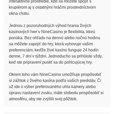
interaktívne prostredie, kde sa môžete spojiť s
krupiérom aj s ostatnými hráčmi prostredníctvom
okna chatu.
Jednou z pozoruhodných výhod hrania živých
kasínových hier v NineCasino je flexibilita, ktorú
ponúka. Bez ohľadu na dennú alebo nočnú hodinu
sa môžete zapojiť do hry, ktorá vyhovuje vašim
preferenciám, keďže živé kasíno funguje 24 hodín
denne, 7 dní v týždni. Jednoducho sa prihláste vždy,
keď ste pripravení pustiť sa do pohlcujúcej hry.
Okrem toho vám NineCasino umožňuje prispôsobiť
si zážitok z živého kasína podľa vašich predstáv. Či
už ide o výber preferovaného uhla kamery alebo
úpravu nastavení zvuku, máte slobodu prispôsobiť si
atmosféru, aby ste zvýšili svoj pôžitok.