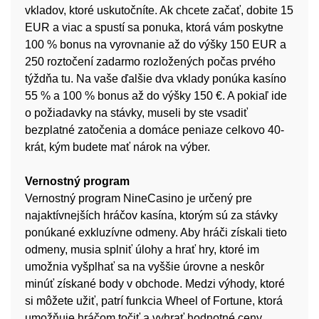
vkladov, ktoré uskutočníte. Ak chcete začať, dobite 15
EUR a viac a spustí sa ponuka, ktorá vám poskytne
100 % bonus na vyrovnanie až do výšky 150 EUR a
250 roztočení zadarmo rozložených počas prvého
týždňa tu. Na vaše ďalšie dva vklady ponúka kasíno
55 % a 100 % bonus až do výšky 150 €. A pokiaľ ide
o požiadavky na stávky, museli by ste vsadiť
bezplatné zatočenia a domáce peniaze celkovo 40-
krát, kým budete mať nárok na výber.
Vernostný program
Vernostný program NineCasino je určený pre
najaktívnejších hráčov kasína, ktorým sú za stávky
ponúkané exkluzívne odmeny. Aby hráči získali tieto
odmeny, musia splniť úlohy a hrať hry, ktoré im
umožnia vyšplhať sa na vyššie úrovne a neskôr
minúť získané body v obchode. Medzi výhody, ktoré
si môžete užiť, patrí funkcia Wheel of Fortune, ktorá
umožňuje hráčom točiť a vyhrať hodnotné ceny.