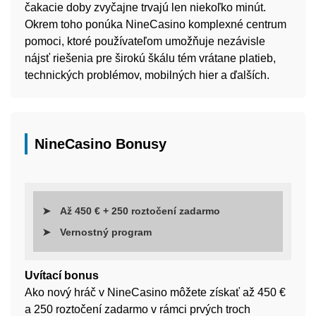
čakacie doby zvyčajne trvajú len niekoľko minút.
Okrem toho ponúka NineCasino komplexné centrum
pomoci, ktoré používateľom umožňuje nezávisle
nájsť riešenia pre širokú škálu tém vrátane platieb,
technických problémov, mobilných hier a ďalších.
NineCasino Bonusy
Až 450 € + 250 roztočení zadarmo
Vernostný program
Uvítací bonus
Ako nový hráč v NineCasino môžete získať až 450 €
a 250 roztočení zadarmo v rámci prvých troch