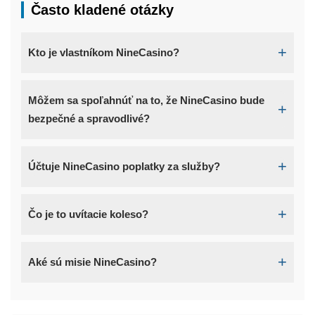
Často kladené otázky
Kto je vlastníkom NineCasino?
Môžem sa spoľahnúť na to, že NineCasino bude
bezpečné a spravodlivé?
Účtuje NineCasino poplatky za služby?
Čo je to uvítacie koleso?
Aké sú misie NineCasino?