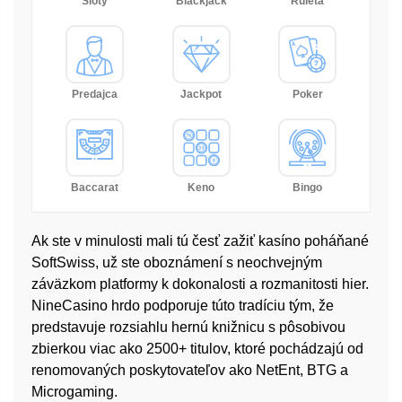
Sloty
Blackjack
Ruleta
Predajca
Jackpot
Poker
Baccarat
Keno
Bingo
Ak ste v minulosti mali tú česť zažiť kasíno poháňané
SoftSwiss, už ste oboznámení s neochvejným
záväzkom platformy k dokonalosti a rozmanitosti hier.
NineCasino hrdo podporuje túto tradíciu tým, že
predstavuje rozsiahlu hernú knižnicu s pôsobivou
zbierkou viac ako 2500+ titulov, ktoré pochádzajú od
renomovaných poskytovateľov ako NetEnt, BTG a
Microgaming.