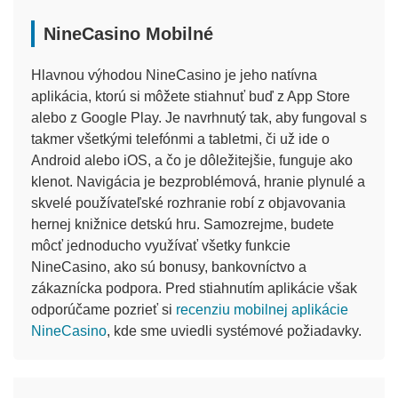
NineCasino Mobilné
Hlavnou výhodou NineCasino je jeho natívna
aplikácia, ktorú si môžete stiahnuť buď z App Store
alebo z Google Play. Je navrhnutý tak, aby fungoval s
takmer všetkými telefónmi a tabletmi, či už ide o
Android alebo iOS, a čo je dôležitejšie, funguje ako
klenot. Navigácia je bezproblémová, hranie plynulé a
skvelé používateľské rozhranie robí z objavovania
hernej knižnice detskú hru. Samozrejme, budete
môcť jednoducho využívať všetky funkcie
NineCasino, ako sú bonusy, bankovníctvo a
zákaznícka podpora. Pred stiahnutím aplikácie však
odporúčame pozrieť si
recenziu mobilnej aplikácie
NineCasino
, kde sme uviedli systémové požiadavky.