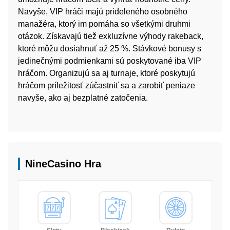
Navyše, VIP hráči majú prideleného osobného
manažéra, ktorý im pomáha so všetkými druhmi
otázok. Získavajú tiež exkluzívne výhody rakeback,
ktoré môžu dosiahnuť až 25 %. Stávkové bonusy s
jedinečnými podmienkami sú poskytované iba VIP
hráčom. Organizujú sa aj turnaje, ktoré poskytujú
hráčom príležitosť zúčastniť sa a zarobiť peniaze
navyše, ako aj bezplatné zatočenia.
NineCasino Hra