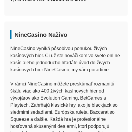
NineCasino Naživo
NineCasino vyniká pôsobivou ponukou živých
kasínových hier. Či už ste nováčikom vo svete online
kasín alebo jednoducho hľadáte úvod do živých
kasínových hier NineCasino, my vám poradíme.
V rámci NineCasino môžete preskúmať rozmanitú
škálu viac ako 400 živých kasínových hier od
vývojárov ako Evolution Gaming, BetGames a
Playtech. Zahŕňajú klasické hry, ako je blackjack so
siedmimi sedadlami, Európska ruleta, Baccarat so
Squeeze a ďalšie. Každá hra je profesionálne
hosťovaná skúsenými dealermi, ktorí podporujú