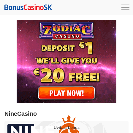
NineCasino
Uvítací bonus