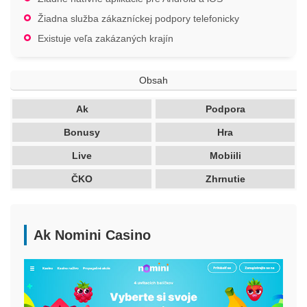
Žiadna služba zákazníckej podpory telefonicky
Existuje veľa zakázaných krajín
Obsah
Ak
Podpora
Bonusy
Hra
Live
Mobiili
ČKO
Zhrnutie
Ak Nomini Casino