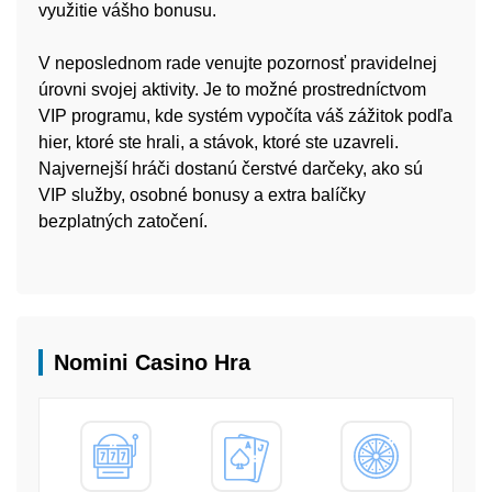
využitie vášho bonusu.
V neposlednom rade venujte pozornosť pravidelnej
úrovni svojej aktivity. Je to možné prostredníctvom
VIP programu, kde systém vypočíta váš zážitok podľa
hier, ktoré ste hrali, a stávok, ktoré ste uzavreli.
Najvernejší hráči dostanú čerstvé darčeky, ako sú
VIP služby, osobné bonusy a extra balíčky
bezplatných zatočení.
Nomini Casino Hra