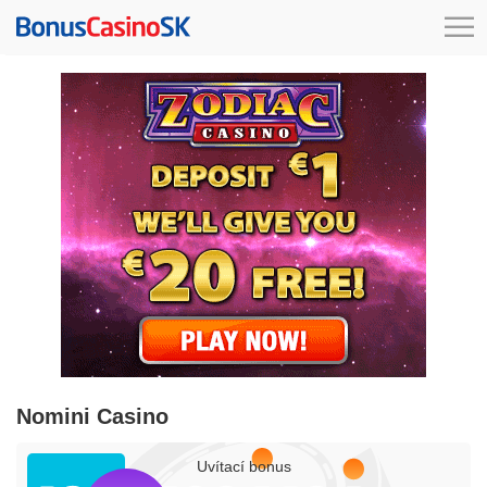
Nomini Casino
Uvítací bonus