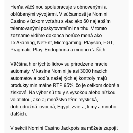
Herňa väčšinou spolupracuje s obnovenými a
obľúbenými vývojármi. V súčasnosti je Nomini
Casino v úzkom vzťahu s viac ako 60 najlepšími
talentovanými poskytovateľmi na trhu. V tomto
zozname vidíme dokonca horúce mená ako
1x2Gaming, NetEnt, Microgaming, Playson, EGT,
Pragmatic Play, Endophrina a mnoho ďalších.
Väčšina hier týchto lídrov sú prirodzene hracie
automaty. V kasíne Nomini je asi 3000 hracích
automatov a podľa našej rýchlej kontroly majú
produkty minimálne RTP 95%, čo je celkom dobré a
ziskové. Na výber sú tituly s vysokou alebo nízkou
volatilitou, ako aj množstvo tém: mystická,
dobrodružná, ovocná, Egypt, zviera, filmy a mnoho
ďalších.
V sekcii Nomini Casino Jackpots sa môžete zapojiť