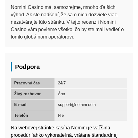
Nomini Casino má, samozrejme, mnoho ďalších
výhod. Ak ste nadšení, že sa o nich dozviete viac,
nezatvárajte túto stránku. V tejto recenzii Nomini
Casino vám povieme všetko, čo by ste mali vedieť o
tomto globálnom operátorovi.
Podpora
Pracovný čas
24/7
Živý rozhovor
Áno
E-mail
support@nomini.com
Telefón
Nie
Na webovej stránke kasína Nomini je väčšina
procedúr ľahko vykonateľná, vrátane štandardnej