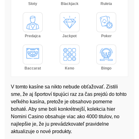
Sloty
Blackjack
Ruleta
Predajca
Jackpot
Poker
Baccarat
Keno
Bingo
V tomto kasíne sa nikto nebude obťažovať. Zistili
sme, že aj športoví tipujúci raz za čas prejdú do tohto
veľkého kasína, pretože je obsahovo pomerne
bohaté. Aby sme boli konkrétnejší, kolekcia hier
Nomini Casino obsahuje viac ako 4000 titulov, no
najlepšie je, že ju prevádzkovateľ pravidelne
aktualizuje o nové produkty.