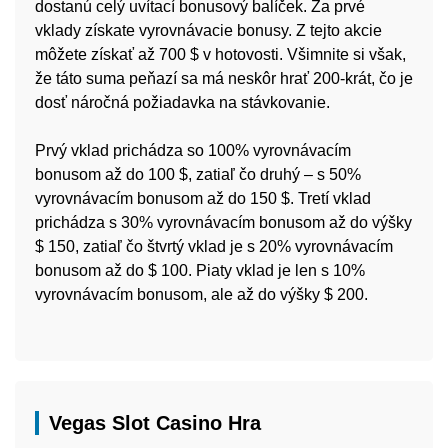
dostanú celý uvítací bonusový balíček. Za prvé
vklady získate vyrovnávacie bonusy. Z tejto akcie
môžete získať až 700 $ v hotovosti. Všimnite si však,
že táto suma peňazí sa má neskôr hrať 200-krát, čo je
dosť náročná požiadavka na stávkovanie.
Prvý vklad prichádza so 100% vyrovnávacím
bonusom až do 100 $, zatiaľ čo druhý – s 50%
vyrovnávacím bonusom až do 150 $. Tretí vklad
prichádza s 30% vyrovnávacím bonusom až do výšky
$ 150, zatiaľ čo štvrtý vklad je s 20% vyrovnávacím
bonusom až do $ 100. Piaty vklad je len s 10%
vyrovnávacím bonusom, ale až do výšky $ 200.
Vegas Slot Casino Hra