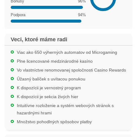
Bonusy
96%
Podpora
94%
Veci, ktoré máme radi
Viac ako 650 výherných automatov od Microgaming
Plne licencované medzinárodné kasíno
Vo vlastníctve renomovanej spoločnosti Casino Rewards
Úžasný balíček s uvítacou ponukou
K dispozícii je vernostný program
K dispozícii je sekcia živých hier
Intuitívne rozloženie a systém webových stránok s
hazardnými hrami
Množstvo pohodlných spôsobov platby