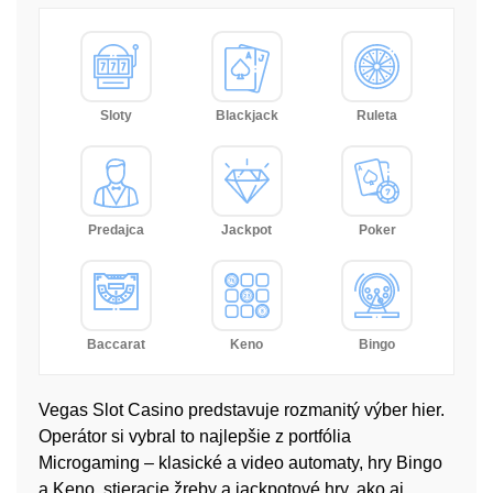
Sloty
Blackjack
Ruleta
Predajca
Jackpot
Poker
Baccarat
Keno
Bingo
Vegas Slot Casino predstavuje rozmanitý výber hier.
Operátor si vybral to najlepšie z portfólia
Microgaming – klasické a video automaty, hry Bingo
a Keno, stieracie žreby a jackpotové hry, ako aj