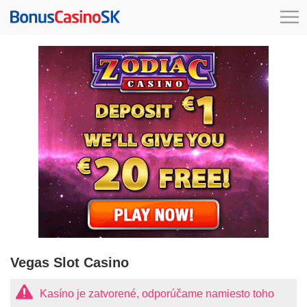
Vegas Slot Casino
Kasíno je zatvorené, odporúčame namiesto toho