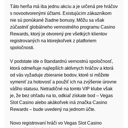
Táto herňa má iba jednu akciu a je určená pre hráčov
s novootvorenými účtami. Existujúcim zákazníkom
nie sú ponúkané žiadne bonusy. Môžu sa však
zúčastniť globálneho vernostného programu Casino
Rewards, ktorý je otvorený pre všetkých klientov
registrovaných na ktorejkoľvek z platforiem
spoločnosti.
V podstate ide o štandardnú vernostnú spoločnosť,
ktorá odmeňuje najlepších aktívnych hráčov a ktorá
od vás vyžaduje zbieranie bodov, ktoré si môžete
vymeniť za hotovosť a použiť ich na zvýšenie úrovne
vášho statusu. Netradičné na tomto VIP klube však
je, že bez ohľadu na to, odkiaľ získate bod – Vegas
Slot Casino alebo akákoľvek iná značka Casino
Rewards – bude uvedený na jednom účte.
Novo registrovaní hráči vo Vegas Slot Casino