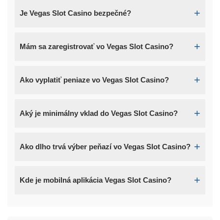
Je Vegas Slot Casino bezpečné?
Mám sa zaregistrovať vo Vegas Slot Casino?
Ako vyplatiť peniaze vo Vegas Slot Casino?
Aký je minimálny vklad do Vegas Slot Casino?
Ako dlho trvá výber peňazí vo Vegas Slot Casino?
Kde je mobilná aplikácia Vegas Slot Casino?