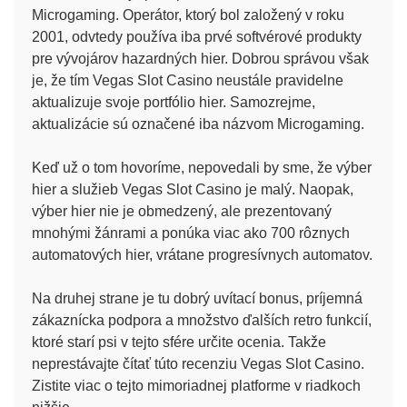
Microgaming. Operátor, ktorý bol založený v roku
2001, odvtedy používa iba prvé softvérové ​​produkty
pre vývojárov hazardných hier. Dobrou správou však
je, že tím Vegas Slot Casino neustále pravidelne
aktualizuje svoje portfólio hier. Samozrejme,
aktualizácie sú označené iba názvom Microgaming.
Keď už o tom hovoríme, nepovedali by sme, že výber
hier a služieb Vegas Slot Casino je malý. Naopak,
výber hier nie je obmedzený, ale prezentovaný
mnohými žánrami a ponúka viac ako 700 rôznych
automatových hier, vrátane progresívnych automatov.
Na druhej strane je tu dobrý uvítací bonus, príjemná
zákaznícka podpora a množstvo ďalších retro funkcií,
ktoré starí psi v tejto sfére určite ocenia. Takže
neprestávajte čítať túto recenziu Vegas Slot Casino.
Zistite viac o tejto mimoriadnej platforme v riadkoch