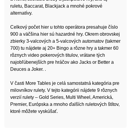
ruletu, Baccarat, Blackjack a mnohé pokrové
alternatívy.
Celkový počet hier u tohto operátora presahuje číslo
900 a väčšina hier sú hazardné hry. Okrem obrovskej
zbierky 3-valcových a 5-valcových automatov (takmer
700) tu nájdete aj 20+ Bingo a rôzne hry a takmer 60
rôznych video pokerových titulov, vrátane tých
najobľúbenejších pre hráčov ako Jacks or Better a
Deuces a Joker. .
V časti More Tables je celá samostatná kategória pre
milovníkov rulety. V tejto kategórii nájdete 9 rôznych
verzií rulety – Gold Series, Multi Wheel, Americká,
Premier, Európska a mnoho ďalších ruletových štítov,
ktoré môžete vyskúšať.